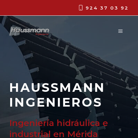
Saltar
924 37 03 92
al
contenido
MENÚ
HAUSSMANN
INGENIEROS
Ingeniería hidráulica e
industrial en Mérida